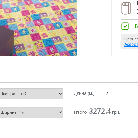
В
Произ
Associ
Длина (м.):
3272.4
Итого:
грн.