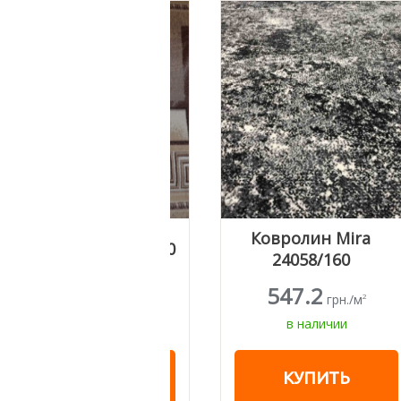
Ковролин Mira
24058/160
547.2
грн./м
2
в наличии
КУПИТЬ