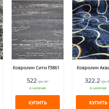
Ковролин Сити f3861
Ковролин Аква/Р9
522
322.2
грн./м
грн./м
2
2
в наличии
в наличии
КУПИТЬ
КУПИТЬ