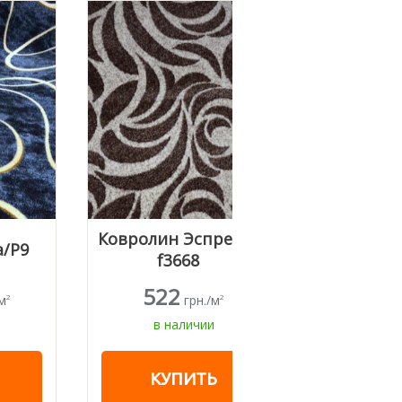
Ковролин Эспрессо
Ковролин BIG C
f3668
522
393.75
грн./м
грн./
2
в наличии
в наличии
КУПИТЬ
КУПИТЬ