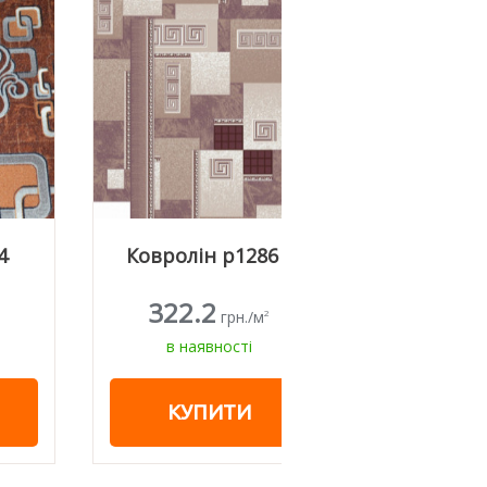
Ковролін p1286
Ковролін р18
322.2
322.2
грн./м
грн./м
2
в наявності
в наявності
КУПИТИ
КУПИТИ