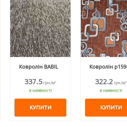
Ковролін BABIL
Ковролін р1594
337.5
322.2
грн./м
грн./м
2
2
в наявності
в наявності
КУПИТИ
КУПИТИ