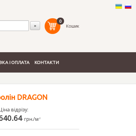
0
Кошик
КА І ОПЛАТА
КОНТАКТИ
ролін DRAGON
Ціна відрізу:
640.64
грн./м
2