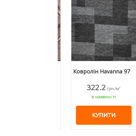
Ковролін Havanna 97
322.2
грн./м
2
в наявності
КУПИТИ