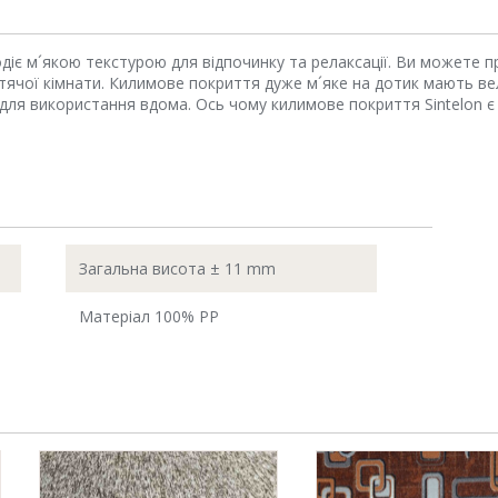
діє м´якою текстурою для відпочинку та релаксації. Ви можете п
дитячої кімнати. Килимове покриття дуже м´яке на дотик мають в
 для використання вдома. Ось чому килимове покриття Sintelon 
Загальна висота ± 11 mm
Матеріал 100% PР