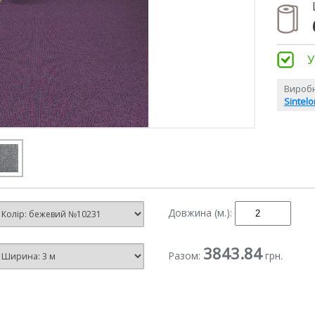
У
Виробн
Sintel
Довжина (м.):
3843.84
Разом:
грн.