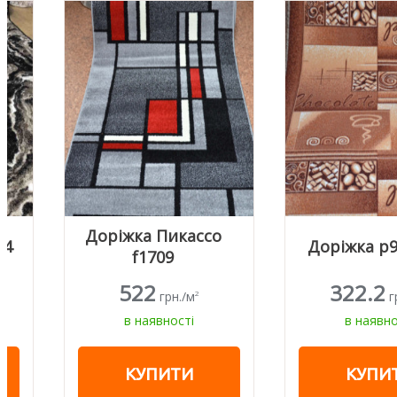
Доріжка Пикассо
Доріжка p971/43
f1709
522
322.2
грн./м
грн./м
2
2
в наявності
в наявності
КУПИТИ
КУПИТИ