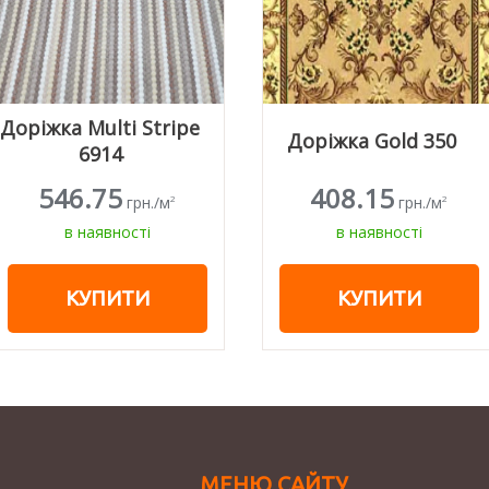
Доріжка Multi Stripe
Доріжка Gold 350
6914
546.75
408.15
грн./м
грн./м
2
2
в наявності
в наявності
КУПИТИ
КУПИТИ
МЕНЮ САЙТУ