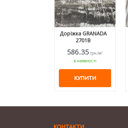
Доріжка GRANADA
2701В
586.35
грн./м
2
в наявності
КУПИТИ
КОНТАКТИ