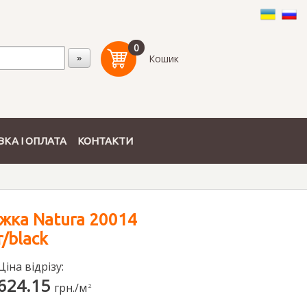
0
Кошик
КА І ОПЛАТА
КОНТАКТИ
жка Natura 20014
r/black
Ціна відрізу:
624.15
грн./м
2