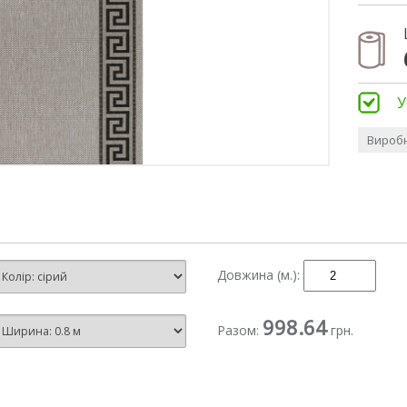
У
Виробн
Довжина (м.):
998.64
Разом:
грн.