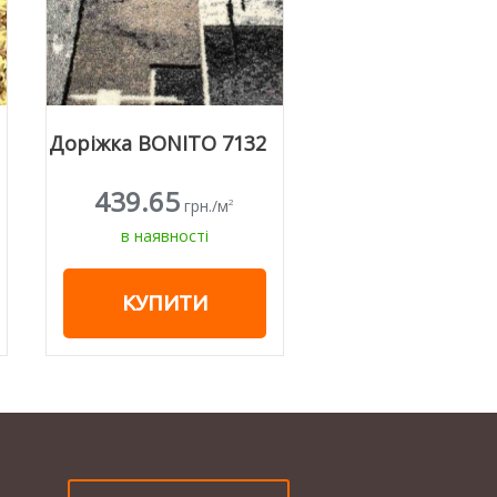
Доріжка LAN
Доріжка BONITO 7132
19247/08
439.65
593.55
грн./м
грн./
2
в наявності
в наявності
КУПИТИ
КУПИТИ